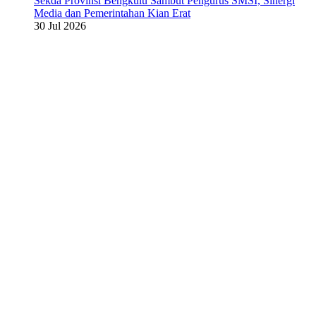
Sekda Provinsi Bengkulu Sambut Pengurus SMSI, Sinergi
Media dan Pemerintahan Kian Erat
30 Jul 2026