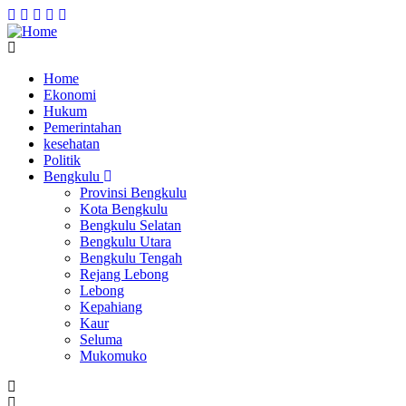
Home
Ekonomi
Main
Hukum
navigation
Pemerintahan
kesehatan
Politik
Bengkulu
Provinsi Bengkulu
Kota Bengkulu
Bengkulu Selatan
Bengkulu Utara
Bengkulu Tengah
Rejang Lebong
Lebong
Kepahiang
Kaur
Seluma
Mukomuko