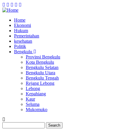
Home
Ekonomi
Main
Hukum
navigation
Pemerintahan
kesehatan
Politik
Bengkulu
Provinsi Bengkulu
Kota Bengkulu
Bengkulu Selatan
Bengkulu Utara
Bengkulu Tengah
Rejang Lebong
Lebong
Kepahiang
Kaur
Seluma
Mukomuko
Search