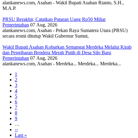
alankanews.com, Asahan - Wakil Bupati Asahan Rianto, S.H.,
M.A.P.
PRSU Berakhir, Catatkan Putaran Uang Rp50 Miliar
Pemerintahan
07 Aug, 2026
alankanews.com, Asahan - Pekan Raya Sumatera Utara (PRSU)
secara resmi ditutup Wakil Gubernur Sumut,
Wakil Bupati Asahan Kobarkan Semangat Merdeka Melalui Kirab
dan Pengibaran Bendera Merah Putih di Desa Silo Baru
Pemerintahan
07 Aug, 2026
alankanews.com, Asahan - Merdeka... Merdeka... Merdeka...
Current
1
page
Page
2
Pagination
Page
3
Page
4
Page
5
Page
6
Page
7
Page
8
Page
9
…
Next
››
page
Last
Last »