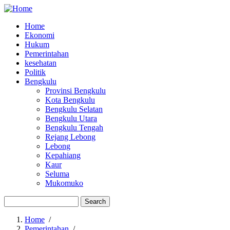
Home
Ekonomi
Main
Hukum
navigation
Pemerintahan
kesehatan
Politik
Bengkulu
Provinsi Bengkulu
Kota Bengkulu
Bengkulu Selatan
Bengkulu Utara
Bengkulu Tengah
Rejang Lebong
Lebong
Kepahiang
Kaur
Seluma
Mukomuko
Search
Home
/
Pemerintahan
/