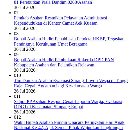
81 Perebutkan Piala Dandim 0208/Asahan
30 Jul 2026
07
Pemkab Asahan Resmikan Pelayanan Administrasi
Kependudukan di Kantor Camat Aek Kuasan
30 Jul 2026
08
Bupati Asahan Hadiri Penahbisan Pendeta HKBP, Tegaskan
Pentingnya Kerukunan Umat Beragama
30 Jul 2026
09
Bupati Asahan Hadiri Pembukaan Rakerda DPD PAN
Kabupaten Asahan dan Pelantikan Relawan
30 Jul 2026
010
Tim Damkar Asahan Evakuasi Sarang Tawon Vespa di Tinggi
Raja, Cegah Ancaman bagi Keselamatan Warga
26 Jul 2026
011
Satpol PP Asahan Respon Cepat Laporan Warga, Evakuasi
ODGJ di Kecamatan Simpang Empat
26 Jul 2026
012
Wakil Bupati Asahan Pimpin Upacara Peringatan Hari Anak
Nasional Ke-42, Ajak Semua Pihak Wujudkan Lingkungan