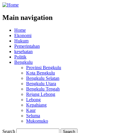
Main navigation
Home
Ekonomi
Hukum
Pemerintahan
kesehatan
Politik
Bengkulu
Provinsi Bengkulu
Kota Bengkulu
Bengkulu Selatan
Bengkulu Utara
Bengkulu Tengah
Rejang Lebong
Lebong
Kepahiang
Kaur
Seluma
Mukomuko
Search