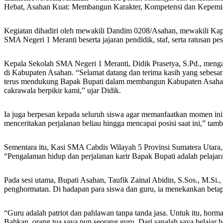
Hebat, Asahan Kuat: Membangun Karakter, Kompetensi dan Kepemimpi
Kegiatan dihadiri oleh mewakili Dandim 0208/Asahan, mewakili Kap
SMA Negeri 1 Meranti beserta jajaran pendidik, staf, serta ratusan pe
Kepala Sekolah SMA Negeri 1 Meranti, Didik Prasetya, S.Pd., menga
di Kabupaten Asahan. “Selamat datang dan terima kasih yang sebesar
terus mendukung Bapak Bupati dalam membangun Kabupaten Asahan,
cakrawala berpikir kami,” ujar Didik.
Ia juga berpesan kepada seluruh siswa agar memanfaatkan momen ini s
menceritakan perjalanan beliau hingga mencapai posisi saat ini,” tam
Sementara itu, Kasi SMA Cabdis Wilayah 5 Provinsi Sumatera Utara, Z
“Pengalaman hidup dan perjalanan karir Bapak Bupati adalah pelajara
Pada sesi utama, Bupati Asahan, Taufik Zainal Abidin, S.Sos., M.Si
penghormatan. Di hadapan para siswa dan guru, ia menekankan beta
“Guru adalah patriot dan pahlawan tanpa tanda jasa. Untuk itu, hormati
Bahkan, orang tua saya pun seorang guru. Dari sanalah saya belajar