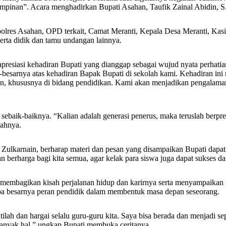
nan”. Acara menghadirkan Bupati Asahan, Taufik Zainal Abidin, S.S
olres Asahan, OPD terkait, Camat Meranti, Kepala Desa Meranti, Kas
serta didik dan tamu undangan lainnya.
presiasi kehadiran Bupati yang dianggap sebagai wujud nyata perhatia
-besarnya atas kehadiran Bapak Bupati di sekolah kami. Kehadiran ini
 khususnya di bidang pendidikan. Kami akan menjadikan pengalaman
ebaik-baiknya. “Kalian adalah generasi penerus, maka teruslah berpre
bahnya.
ulkarnain, berharap materi dan pesan yang disampaikan Bupati dapat di
n berharga bagi kita semua, agar kelak para siswa juga dapat sukses d
., membagikan kisah perjalanan hidup dan karirnya serta menyampaikan
pa besarnya peran pendidik dalam membentuk masa depan seseorang.
lah dan hargai selalu guru-guru kita. Saya bisa berada dan menjadi sepe
 banyak hal,” ungkap Bupati membuka ceritanya.