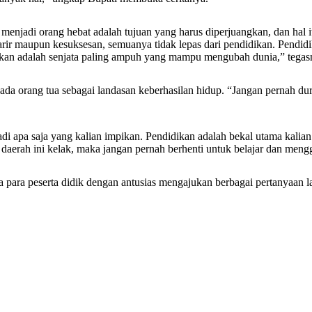
njadi orang hebat adalah tujuan yang harus diperjuangkan, dan hal i
 karir maupun kesuksesan, semuanya tidak lepas dari pendidikan. Pendi
ndidikan adalah senjata paling ampuh yang mampu mengubah dunia,” tegas
epada orang tua sebagai landasan keberhasilan hidup. “Jangan pernah 
i apa saja yang kalian impikan. Pendidikan adalah bekal utama kalian 
ah ini kelak, maka jangan pernah berhenti untuk belajar dan menggal
ana para peserta didik dengan antusias mengajukan berbagai pertanyaan