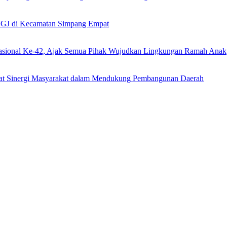
DGJ di Kecamatan Simpang Empat
Nasional Ke-42, Ajak Semua Pihak Wujudkan Lingkungan Ramah Anak
uat Sinergi Masyarakat dalam Mendukung Pembangunan Daerah