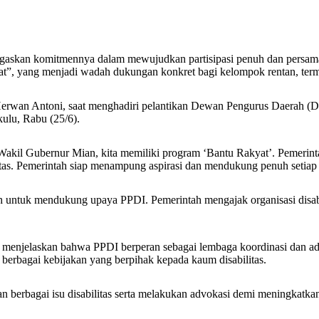
askan komitmennya dalam mewujudkan partisipasi penuh dan persamaa
”, yang menjadi wadah dukungan konkret bagi kelompok rentan, terma
 Herwan Antoni, saat menghadiri pelantikan Dewan Pengurus Daerah (
ulu, Rabu (25/6).
l Gubernur Mian, kita memiliki program ‘Bantu Rakyat’. Pemerintah
litas. Pemerintah siap menampung aspirasi dan mendukung penuh setia
ah untuk mendukung upaya PPDI. Pemerintah mengajak organisasi disa
, menjelaskan bahwa PPDI berperan sebagai lembaga koordinasi dan a
rbagai kebijakan yang berpihak kepada kaum disabilitas.
 berbagai isu disabilitas serta melakukan advokasi demi meningkatkan 