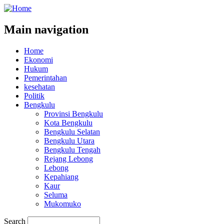
Main navigation
Home
Ekonomi
Hukum
Pemerintahan
kesehatan
Politik
Bengkulu
Provinsi Bengkulu
Kota Bengkulu
Bengkulu Selatan
Bengkulu Utara
Bengkulu Tengah
Rejang Lebong
Lebong
Kepahiang
Kaur
Seluma
Mukomuko
Search