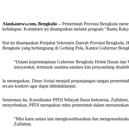
Alankanews.com, Bengkulu --
Pemerintah Provinsi Bengkulu meneg
kehidupan. Komitmen ini disampaikan melalui program "Bantu Rakyat
Hal ini disampaikan Penjabat Sekretaris Daerah Provinsi Bengkulu,
Bengkulu yang berlangsung di Gedung Pola, Kantor Gubernur Bengk
“Dalam kepemimpinan Gubernur Bengkulu Helmi Hasan dan Waki
masyarakat, termasuk saudara-saudara kita penyandang disabi
Ia menegaskan, Dinas Sosial menjadi perpanjangan tangan pemerint
secara konkret agar dapat ditindaklanjuti.
Sementara itu, Koordinator PPDI Wilayah Barat Indonesia, Zulfahmi
menyebutkan, PPDI merupakan mitra pemerintah dalam merumuskan be
“Misi kami antara lain mengkoordinasikan dan mengonsultasikan
Zulfahmi.