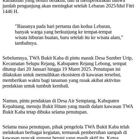
Ramadhan yang belum berakhir, dan ia memperkirakan bahwa
jumlah pengunjung akan meningkat setelah Lebaran 2025/Idul Fitri
1446 H.
"Biasanya pada hari pertama dan kedua Lebaran,
banyak warga yang berkunjung ke tempat-tempat
wisata hiburan buatan, baru setelah itu ke wisata alam,"
tambahnya.
Sebelumnya, TWA Bukit Kaba di pintu masuk Desa Sumber Urip,
Kecamatan Selupu Rejang, Kabupaten Rejang Lebong, sempat
ditutup dari 20 Januari hingga 19 Maret 2025. Penutupan ini
dilakukan untuk memulihkan ekosistem di kawasan tersebut,
memberikan waktu bagi tanaman yang rusak akibat aktivitas
pendakian untuk tumbuh kembali.
Namun, pintu pendakian di Desa Air Sempiang, Kabupaten
Kepahiang, menuju Bukit Hitam yang masih dalam kawasan TWA
Bukit Kaba tetap dibuka selama penutupan.
Selama masa penutupan, pihak pengelola TWA Bukit Kaba telah
melakukan berbagai kegiatan, termasuk pembersihan sampah di
kawasan puncak gunung berapi yang masih aktif itu. Ketua