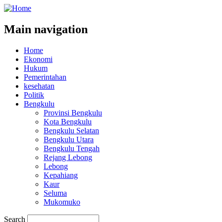
Main navigation
Home
Ekonomi
Hukum
Pemerintahan
kesehatan
Politik
Bengkulu
Provinsi Bengkulu
Kota Bengkulu
Bengkulu Selatan
Bengkulu Utara
Bengkulu Tengah
Rejang Lebong
Lebong
Kepahiang
Kaur
Seluma
Mukomuko
Search