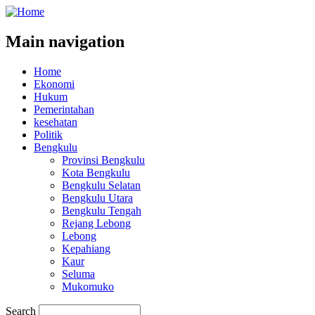
Main navigation
Home
Ekonomi
Hukum
Pemerintahan
kesehatan
Politik
Bengkulu
Provinsi Bengkulu
Kota Bengkulu
Bengkulu Selatan
Bengkulu Utara
Bengkulu Tengah
Rejang Lebong
Lebong
Kepahiang
Kaur
Seluma
Mukomuko
Search