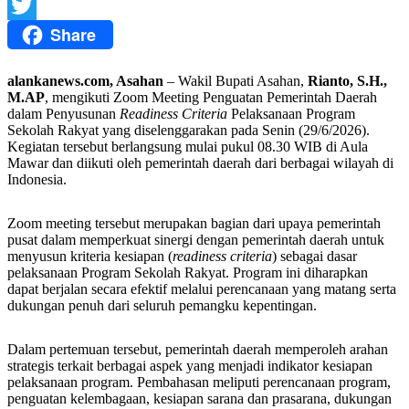
Facebook
Share
Twitter
alankanews.com, Asahan
– Wakil Bupati Asahan,
Rianto, S.H.,
M.AP
, mengikuti Zoom Meeting Penguatan Pemerintah Daerah
dalam Penyusunan
Readiness Criteria
Pelaksanaan Program
Sekolah Rakyat yang diselenggarakan pada Senin (29/6/2026).
Kegiatan tersebut berlangsung mulai pukul 08.30 WIB di Aula
Mawar dan diikuti oleh pemerintah daerah dari berbagai wilayah di
Indonesia.
Zoom meeting tersebut merupakan bagian dari upaya pemerintah
pusat dalam memperkuat sinergi dengan pemerintah daerah untuk
menyusun kriteria kesiapan (
readiness criteria
) sebagai dasar
pelaksanaan Program Sekolah Rakyat. Program ini diharapkan
dapat berjalan secara efektif melalui perencanaan yang matang serta
dukungan penuh dari seluruh pemangku kepentingan.
Dalam pertemuan tersebut, pemerintah daerah memperoleh arahan
strategis terkait berbagai aspek yang menjadi indikator kesiapan
pelaksanaan program. Pembahasan meliputi perencanaan program,
penguatan kelembagaan, kesiapan sarana dan prasarana, dukungan