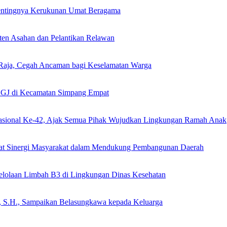
Pentingnya Kerukunan Umat Beragama
en Asahan dan Pelantikan Relawan
Raja, Cegah Ancaman bagi Keselamatan Warga
DGJ di Kecamatan Simpang Empat
Nasional Ke-42, Ajak Semua Pihak Wujudkan Lingkungan Ramah Anak
uat Sinergi Masyarakat dalam Mendukung Pembangunan Daerah
gelolaan Limbah B3 di Lingkungan Dinas Kesehatan
 S.H., Sampaikan Belasungkawa kepada Keluarga