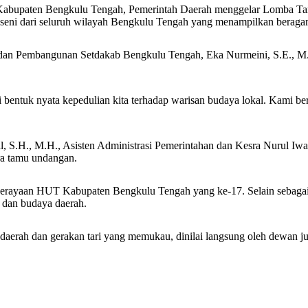
abupaten Bengkulu Tengah, Pemerintah Daerah menggelar Lomba Tari
ar seni dari seluruh wilayah Bengkulu Tengah yang menampilkan beragam
 dan Pembangunan Setdakab Bengkulu Tengah, Eka Nurmeini, S.E., M.
ai bentuk nyata kepedulian kita terhadap warisan budaya lokal. Kami be
al, S.H., M.H., Asisten Administrasi Pemerintahan dan Kesra Nurul Iw
ara tamu undangan.
tan perayaan HUT Kabupaten Bengkulu Tengah yang ke-17. Selain sebaga
 dan budaya daerah.
daerah dan gerakan tari yang memukau, dinilai langsung oleh dewan jur