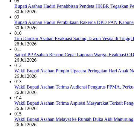
08
Bupati Asahan Hadiri Penahbisan Pendeta HKBP, Tegaskan 
30 Jul 2026
09
Bupati Asahan Hadiri Pembukaan Rakerda DPD PAN Kabupat
30 Jul 2026
010
Tim Damkar Asahan Evakuasi Sarang Tawon Vespa di Tinggi 
26 Jul 2026
011
Satpol PP Asahan Respon Cepat Laporan Warga, Evakuasi O
26 Jul 2026
012
Wakil Bupati Asahan Pimpin Upacara Peringatan Hari Anak 
26 Jul 2026
013
Wakil Bupati Asahan Terima Audiensi Pengurus PPMA, Perk
26 Jul 2026
014
Wakil Bupati Asahan Terima Aspirasi Masyarakat Terkait Pen
26 Jul 2026
015
Wakil Bupati Asahan Melayat ke Rumah Duka Aidi Manurung,
26 Jul 2026