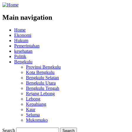
Main navigation
Home
Ekonomi
Hukum
Pemerintahan
kesehatan
Politik
Bengkulu
Provinsi Bengkulu
Kota Bengkulu
Bengkulu Selatan
Bengkulu Utara
Bengkulu Tengah
Rejang Lebong
Lebong
Kepahiang
Kaur
Seluma
Mukomuko
Search