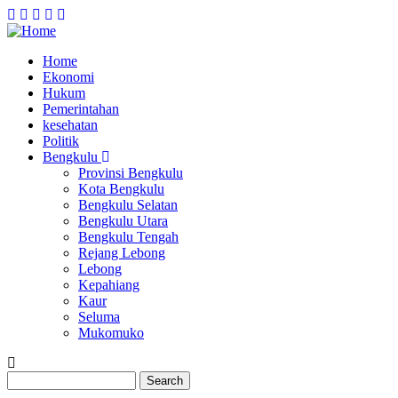
Home
Ekonomi
Main
Hukum
navigation
Pemerintahan
kesehatan
Politik
Bengkulu
Provinsi Bengkulu
Kota Bengkulu
Bengkulu Selatan
Bengkulu Utara
Bengkulu Tengah
Rejang Lebong
Lebong
Kepahiang
Kaur
Seluma
Mukomuko
Search