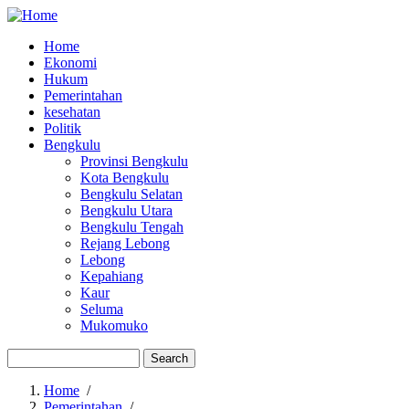
Home
Ekonomi
Main
Hukum
navigation
Pemerintahan
kesehatan
Politik
Bengkulu
Provinsi Bengkulu
Kota Bengkulu
Bengkulu Selatan
Bengkulu Utara
Bengkulu Tengah
Rejang Lebong
Lebong
Kepahiang
Kaur
Seluma
Mukomuko
Search
Home
/
Pemerintahan
/