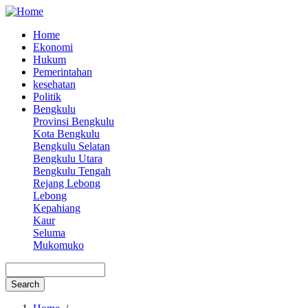
Home
Ekonomi
Main
Hukum
navigation
Pemerintahan
kesehatan
Politik
Bengkulu
Provinsi Bengkulu
Kota Bengkulu
Bengkulu Selatan
Bengkulu Utara
Bengkulu Tengah
Rejang Lebong
Lebong
Kepahiang
Kaur
Seluma
Mukomuko
Search