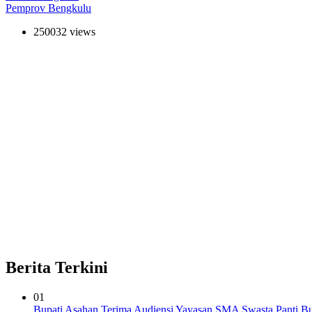
Pemprov Bengkulu
250032 views
Berita Terkini
01
Bupati Asahan Terima Audiensi Yayasan SMA Swasta Panti B