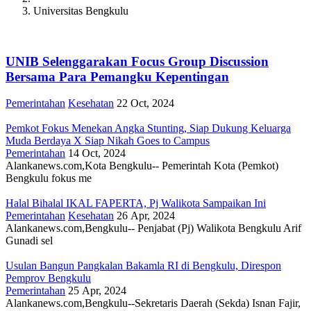
Breadcrumb
Universitas Bengkulu
UNIB Selenggarakan Focus Group Discussion
Bersama Para Pemangku Kepentingan
Pemerintahan
Kesehatan
22 Oct, 2024
Pemkot Fokus Menekan Angka Stunting, Siap Dukung Keluarga
Muda Berdaya X Siap Nikah Goes to Campus
Pemerintahan
14 Oct, 2024
Alankanews.com,Kota Bengkulu-- Pemerintah Kota (Pemkot)
Bengkulu fokus me
Halal Bihalal IKAL FAPERTA, Pj Walikota Sampaikan Ini
Pemerintahan
Kesehatan
26 Apr, 2024
Alankanews.com,Bengkulu-- Penjabat (Pj) Walikota Bengkulu Arif
Gunadi sel
Usulan Bangun Pangkalan Bakamla RI di Bengkulu, Direspon
Pemprov Bengkulu
Pemerintahan
25 Apr, 2024
Alankanews.com,Bengkulu--Sekretaris Daerah (Sekda) Isnan Fajir,