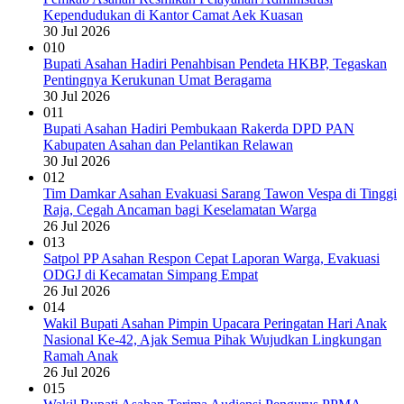
Kependudukan di Kantor Camat Aek Kuasan
30 Jul 2026
010
Bupati Asahan Hadiri Penahbisan Pendeta HKBP, Tegaskan
Pentingnya Kerukunan Umat Beragama
30 Jul 2026
011
Bupati Asahan Hadiri Pembukaan Rakerda DPD PAN
Kabupaten Asahan dan Pelantikan Relawan
30 Jul 2026
012
Tim Damkar Asahan Evakuasi Sarang Tawon Vespa di Tinggi
Raja, Cegah Ancaman bagi Keselamatan Warga
26 Jul 2026
013
Satpol PP Asahan Respon Cepat Laporan Warga, Evakuasi
ODGJ di Kecamatan Simpang Empat
26 Jul 2026
014
Wakil Bupati Asahan Pimpin Upacara Peringatan Hari Anak
Nasional Ke-42, Ajak Semua Pihak Wujudkan Lingkungan
Ramah Anak
26 Jul 2026
015