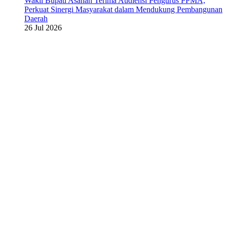
Wakil Bupati Asahan Terima Audiensi Pengurus PPMA,
Perkuat Sinergi Masyarakat dalam Mendukung Pembangunan
Daerah
26 Jul 2026