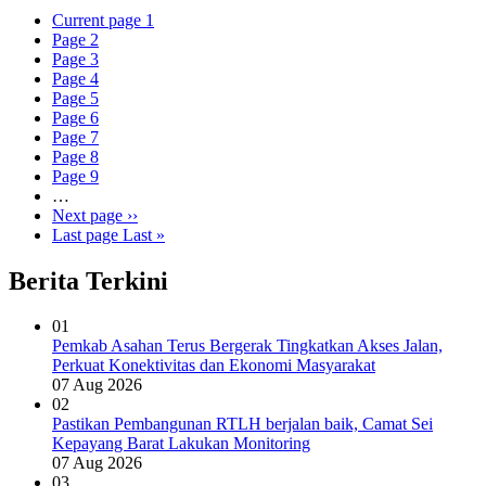
Current page
1
Page
2
Page
3
Page
4
Page
5
Page
6
Page
7
Page
8
Page
9
…
Next page
››
Last page
Last »
Berita Terkini
01
Pemkab Asahan Terus Bergerak Tingkatkan Akses Jalan,
Perkuat Konektivitas dan Ekonomi Masyarakat
07 Aug 2026
02
Pastikan Pembangunan RTLH berjalan baik, Camat Sei
Kepayang Barat Lakukan Monitoring
07 Aug 2026
03