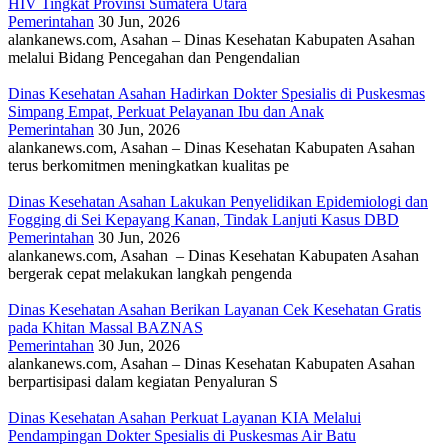
HIV Tingkat Provinsi Sumatera Utara
Pemerintahan
30 Jun, 2026
alankanews.com, Asahan – Dinas Kesehatan Kabupaten Asahan
melalui Bidang Pencegahan dan Pengendalian
Dinas Kesehatan Asahan Hadirkan Dokter Spesialis di Puskesmas
Simpang Empat, Perkuat Pelayanan Ibu dan Anak
Pemerintahan
30 Jun, 2026
alankanews.com, Asahan – Dinas Kesehatan Kabupaten Asahan
terus berkomitmen meningkatkan kualitas pe
Dinas Kesehatan Asahan Lakukan Penyelidikan Epidemiologi dan
Fogging di Sei Kepayang Kanan, Tindak Lanjuti Kasus DBD
Pemerintahan
30 Jun, 2026
alankanews.com, Asahan – Dinas Kesehatan Kabupaten Asahan
bergerak cepat melakukan langkah pengenda
Dinas Kesehatan Asahan Berikan Layanan Cek Kesehatan Gratis
pada Khitan Massal BAZNAS
Pemerintahan
30 Jun, 2026
alankanews.com, Asahan – Dinas Kesehatan Kabupaten Asahan
berpartisipasi dalam kegiatan Penyaluran S
Dinas Kesehatan Asahan Perkuat Layanan KIA Melalui
Pendampingan Dokter Spesialis di Puskesmas Air Batu