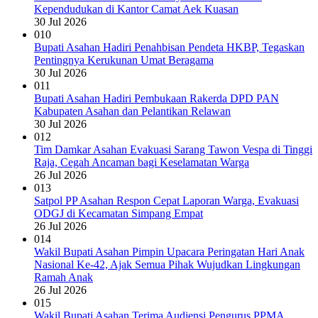
Kependudukan di Kantor Camat Aek Kuasan
30 Jul 2026
010
Bupati Asahan Hadiri Penahbisan Pendeta HKBP, Tegaskan
Pentingnya Kerukunan Umat Beragama
30 Jul 2026
011
Bupati Asahan Hadiri Pembukaan Rakerda DPD PAN
Kabupaten Asahan dan Pelantikan Relawan
30 Jul 2026
012
Tim Damkar Asahan Evakuasi Sarang Tawon Vespa di Tinggi
Raja, Cegah Ancaman bagi Keselamatan Warga
26 Jul 2026
013
Satpol PP Asahan Respon Cepat Laporan Warga, Evakuasi
ODGJ di Kecamatan Simpang Empat
26 Jul 2026
014
Wakil Bupati Asahan Pimpin Upacara Peringatan Hari Anak
Nasional Ke-42, Ajak Semua Pihak Wujudkan Lingkungan
Ramah Anak
26 Jul 2026
015
Wakil Bupati Asahan Terima Audiensi Pengurus PPMA,