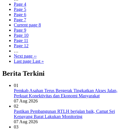
Page
4
Page
5
Page
6
Page
7
Current page
8
Page
9
Page
10
Page
11
Page
12
…
Next page
››
Last page
Last »
Berita Terkini
01
Pemkab Asahan Terus Bergerak Tingkatkan Akses Jalan,
Perkuat Konektivitas dan Ekonomi Masyarakat
07 Aug 2026
02
Pastikan Pembangunan RTLH berjalan baik, Camat Sei
Kepayang Barat Lakukan Monitoring
07 Aug 2026
03