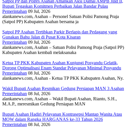
Satpol PP dan Polres Asahan Amankan Aksi Damai AMPB Jilid II,
Bupati Tegaskan Komitmen Perbaikan Jalan Bandar Pulau
Pemerintahan
09 Jul, 2026
alankanews.com, Asahan – Personel Satuan Polisi Pamong Praja
(Satpol PP) Kabupaten Asahan bersama ja
Satpol PP Asahan Tertibkan Parkir Berlapis dan Pedagang yang
Gunakan Bahu Jalan di Pusat Kota Kisaran
Pemerintahan
09 Jul, 2026
alankanews.com, Asahan – Satuan Polisi Pamong Praja (Satpol PP)
Kabupaten Asahan kembali melaksanaka
Ketua TP PKK Kabupaten Asahan Kunjungi Posyandu Gelatik,
Dorong Optimalisasi Enam Standar Pelayanan Minimal Posyandu
Pemerintahan
08 Jul, 2026
alankanews.com, Asahan - Ketua TP PKK Kabupaten Asahan, Ny.
Wakil Bupati Asahan Resmikan Gedung Persiapan MAN 3 Asahan
Pemerintahan
08 Jul, 2026
alankanews.com, Asahan – Wakil Bupati Asahan, Rianto, S.H.,
M.A.P., meresmikan Gedung Persiapan MAN
Bupati Asahan Hadiri Pelayanan Kontrasepsi Mantap Wanita Atau
MOW dalam Rangka HARGANAS ke-33 Tahun 2026
Pemerintahan
08 Jul, 2026