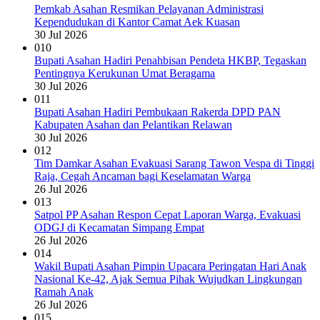
Pemkab Asahan Resmikan Pelayanan Administrasi
Kependudukan di Kantor Camat Aek Kuasan
30 Jul 2026
010
Bupati Asahan Hadiri Penahbisan Pendeta HKBP, Tegaskan
Pentingnya Kerukunan Umat Beragama
30 Jul 2026
011
Bupati Asahan Hadiri Pembukaan Rakerda DPD PAN
Kabupaten Asahan dan Pelantikan Relawan
30 Jul 2026
012
Tim Damkar Asahan Evakuasi Sarang Tawon Vespa di Tinggi
Raja, Cegah Ancaman bagi Keselamatan Warga
26 Jul 2026
013
Satpol PP Asahan Respon Cepat Laporan Warga, Evakuasi
ODGJ di Kecamatan Simpang Empat
26 Jul 2026
014
Wakil Bupati Asahan Pimpin Upacara Peringatan Hari Anak
Nasional Ke-42, Ajak Semua Pihak Wujudkan Lingkungan
Ramah Anak
26 Jul 2026
015