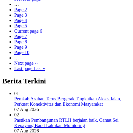
…
Page
2
Page
3
Page
4
Page
5
Current page
6
Page
7
Page
8
Page
9
Page
10
…
Next page
››
Last page
Last »
Berita Terkini
01
Pemkab Asahan Terus Bergerak Tingkatkan Akses Jalan,
Perkuat Konektivitas dan Ekonomi Masyarakat
07 Aug 2026
02
Pastikan Pembangunan RTLH berjalan baik, Camat Sei
Kepayang Barat Lakukan Monitoring
07 Aug 2026