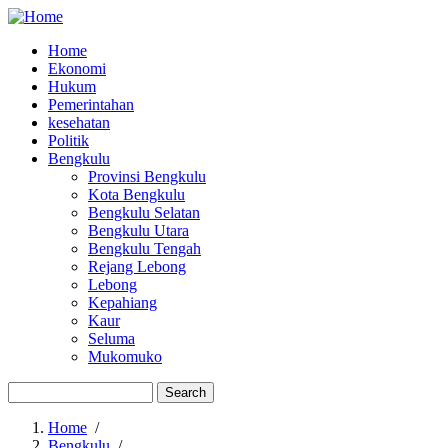
Home
Ekonomi
Main
Hukum
navigation
Pemerintahan
kesehatan
Politik
Bengkulu
Provinsi Bengkulu
Kota Bengkulu
Bengkulu Selatan
Bengkulu Utara
Bengkulu Tengah
Rejang Lebong
Lebong
Kepahiang
Kaur
Seluma
Mukomuko
Search
Home
/
Bengkulu
/