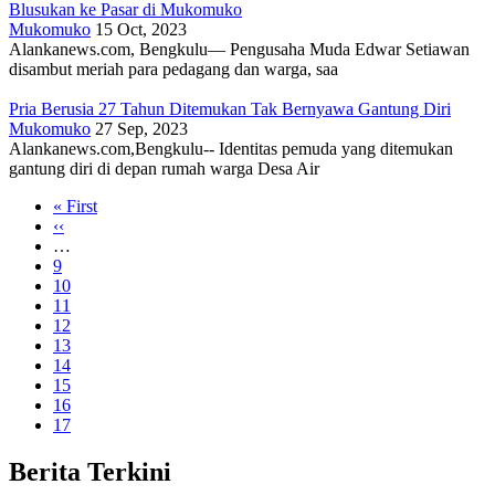
Blusukan ke Pasar di Mukomuko
Mukomuko
15 Oct, 2023
Alankanews.com, Bengkulu— Pengusaha Muda Edwar Setiawan
disambut meriah para pedagang dan warga, saa
Pria Berusia 27 Tahun Ditemukan Tak Bernyawa Gantung Diri
Mukomuko
27 Sep, 2023
Alankanews.com,Bengkulu-- Identitas pemuda yang ditemukan
gantung diri di depan rumah warga Desa Air
First
« First
page
Previous
‹‹
Pagination
page
…
Page
9
Page
10
Page
11
Page
12
Page
13
Page
14
Page
15
Page
16
Current
17
page
Berita Terkini