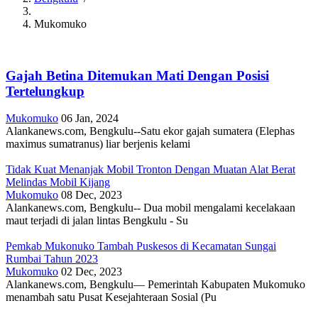
Breadcrumb
Mukomuko
Gajah Betina Ditemukan Mati Dengan Posisi
Tertelungkup
Mukomuko
06 Jan, 2024
Alankanews.com, Bengkulu--Satu ekor gajah sumatera (Elephas
maximus sumatranus) liar berjenis kelami
Tidak Kuat Menanjak Mobil Tronton Dengan Muatan Alat Berat
Melindas Mobil Kijang
Mukomuko
08 Dec, 2023
Alankanews.com, Bengkulu-- Dua mobil mengalami kecelakaan
maut terjadi di jalan lintas Bengkulu - Su
Pemkab Mukonuko Tambah Puskesos di Kecamatan Sungai
Rumbai Tahun 2023
Mukomuko
02 Dec, 2023
Alankanews.com, Bengkulu— Pemerintah Kabupaten Mukomuko
menambah satu Pusat Kesejahteraan Sosial (Pu