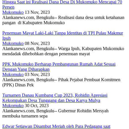
Hingga Saat ini Realisasi Dana Desa Di Mukomuko Mencapai 70
Persen
Mukomuko
13 Nov, 2023
Alankanews.com, Bengkulu-- Realisasi dana desa untuk ketahanan
pangan di Kabupaten Mukomuko
Penemuan Mayat Laki-Laki Tanpa Identitas di TPI Pulau Makmur
Ipuh
Mukomuko
08 Nov, 2023
Alankanews.com, Bengkulu-- Warga Ipuh, Kabupaten Mukomuko
mendadak dihebohkan dengan penemuan mayat
PPK Mukomuko Berharap Pembangunan Rumah Adat Sesuai
Dengan Yang Diharapkan
Mukomuko
03 Nov, 2023
Alankanews.com, Bengkulu-- Pihak Pejabat Pembuat Komitmen
(PPK) Dinas Pek
Turnamen Danau Kumbang Cup 2023, Rohidin Apresiasi
Kekompakan Desa Tunggang dan Desa Karya Mulya
Mukomuko
30 Oct, 2023
Alankanews.com, Bengkulu-- Gubernur Rohidin Mersyah
membuka turnamen sepa
Edwar Setiawan Disambut Meriah oleh Para Pedagang saat