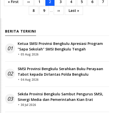
First
« First
Previous
‹‹
Page
1
Current
2
Page
3
Page
4
Page
5
Page
6
Page
7
Pagination
page
page
page
Page
8
Page
9
…
Next
››
Last
Last »
page
page
BERITA TERKINI
Ketua SMSI Provinsi Bengkulu Apresiasi Program
01
"Sapa Sekolah" SMSI Bengkulu Tengah
05 Aug 2026
SMSI Provinsi Bengkulu Serahkan Buku Perayaan
02
Tabot kepada Dirlantas Polda Bengkulu
04 Aug 2026
Sekda Provinsi Bengkulu Sambut Pengurus SMSI,
03
Sinergi Media dan Pemerintahan Kian Erat
30 Jul 2026