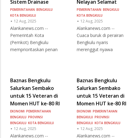
Sistem Drainase
Nelayan Selamat
PEMERINTAHAN
BENGKULU
PEMERINTAHAN
BENGKULU
KOTA BENGKULU
KOTA BENGKULU
12 Aug, 2025
12 Aug, 2025
Alankanews.com --
Alankanews.com --
Pemerintah Kota
Cuaca buruk di perairan
(Pemkot) Bengkulu
Bengkulu nyaris
memprioritaskan penan
merenggut nyawa
Baznas Bengkulu
Baznas Bengkulu
Salurkan Sembako
Salurkan Sembako
untuk 15 Veteran di
untuk 15 Veteran di
Momen HUT ke-80 RI
Momen HUT ke-80 RI
EKONOMI
PEMERINTAHAN
EKONOMI
PEMERINTAHAN
BENGKULU
PROVINSI
BENGKULU
PROVINSI
BENGKULU
KOTA BENGKULU
BENGKULU
KOTA BENGKULU
12 Aug, 2025
12 Aug, 2025
Alankanews.com --
Alankanews.com --