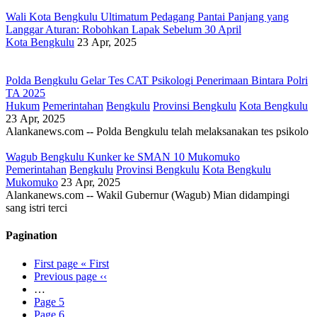
Wali Kota Bengkulu Ultimatum Pedagang Pantai Panjang yang
Langgar Aturan: Robohkan Lapak Sebelum 30 April
Kota Bengkulu
23 Apr, 2025
Polda Bengkulu Gelar Tes CAT Psikologi Penerimaan Bintara Polri
TA 2025
Hukum
Pemerintahan
Bengkulu
Provinsi Bengkulu
Kota Bengkulu
23 Apr, 2025
Alankanews.com -- Polda Bengkulu telah melaksanakan tes psikolo
Wagub Bengkulu Kunker ke SMAN 10 Mukomuko
Pemerintahan
Bengkulu
Provinsi Bengkulu
Kota Bengkulu
Mukomuko
23 Apr, 2025
Alankanews.com -- Wakil Gubernur (Wagub) Mian didampingi
sang istri terci
Pagination
First page
« First
Previous page
‹‹
…
Page
5
Page
6