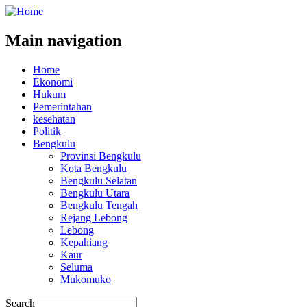
Main navigation
Home
Ekonomi
Hukum
Pemerintahan
kesehatan
Politik
Bengkulu
Provinsi Bengkulu
Kota Bengkulu
Bengkulu Selatan
Bengkulu Utara
Bengkulu Tengah
Rejang Lebong
Lebong
Kepahiang
Kaur
Seluma
Mukomuko
Search