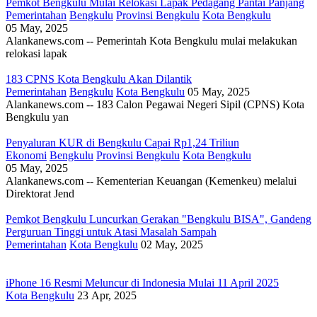
Pemkot Bengkulu Mulai Relokasi Lapak Pedagang Pantai Panjang
Pemerintahan
Bengkulu
Provinsi Bengkulu
Kota Bengkulu
05 May, 2025
Alankanews.com -- Pemerintah Kota Bengkulu mulai melakukan
relokasi lapak
183 CPNS Kota Bengkulu Akan Dilantik
Pemerintahan
Bengkulu
Kota Bengkulu
05 May, 2025
Alankanews.com -- 183 Calon Pegawai Negeri Sipil (CPNS) Kota
Bengkulu yan
Penyaluran KUR di Bengkulu Capai Rp1,24 Triliun
Ekonomi
Bengkulu
Provinsi Bengkulu
Kota Bengkulu
05 May, 2025
Alankanews.com -- Kementerian Keuangan (Kemenkeu) melalui
Direktorat Jend
Pemkot Bengkulu Luncurkan Gerakan "Bengkulu BISA", Gandeng
Perguruan Tinggi untuk Atasi Masalah Sampah
Pemerintahan
Kota Bengkulu
02 May, 2025
iPhone 16 Resmi Meluncur di Indonesia Mulai 11 April 2025
Kota Bengkulu
23 Apr, 2025