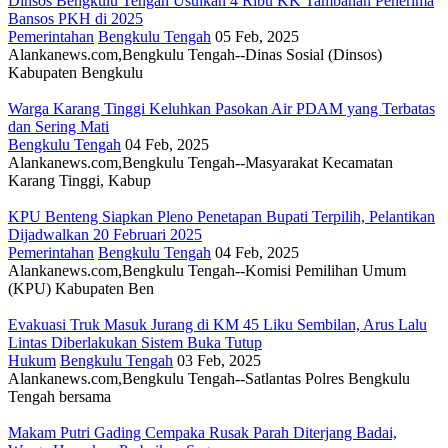
Dinsos Bengkulu Tengah Usulkan 4 Ribu KK Tambahan Penerima
Bansos PKH di 2025
Pemerintahan
Bengkulu Tengah
05 Feb, 2025
Alankanews.com,Bengkulu Tengah--Dinas Sosial (Dinsos)
Kabupaten Bengkulu
Warga Karang Tinggi Keluhkan Pasokan Air PDAM yang Terbatas
dan Sering Mati
Bengkulu Tengah
04 Feb, 2025
Alankanews.com,Bengkulu Tengah--Masyarakat Kecamatan
Karang Tinggi, Kabup
KPU Benteng Siapkan Pleno Penetapan Bupati Terpilih, Pelantikan
Dijadwalkan 20 Februari 2025
Pemerintahan
Bengkulu Tengah
04 Feb, 2025
Alankanews.com,Bengkulu Tengah--Komisi Pemilihan Umum
(KPU) Kabupaten Ben
Evakuasi Truk Masuk Jurang di KM 45 Liku Sembilan, Arus Lalu
Lintas Diberlakukan Sistem Buka Tutup
Hukum
Bengkulu Tengah
03 Feb, 2025
Alankanews.com,Bengkulu Tengah--Satlantas Polres Bengkulu
Tengah bersama
Makam Putri Gading Cempaka Rusak Parah Diterjang Badai,