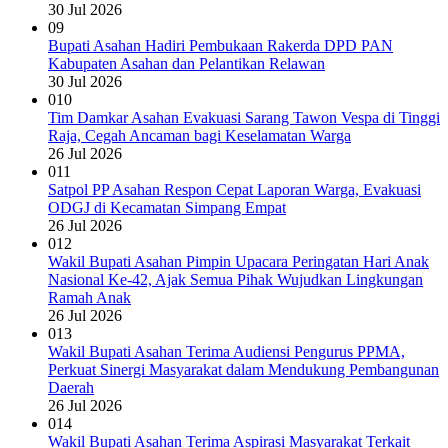
30 Jul 2026
09
Bupati Asahan Hadiri Pembukaan Rakerda DPD PAN
Kabupaten Asahan dan Pelantikan Relawan
30 Jul 2026
010
Tim Damkar Asahan Evakuasi Sarang Tawon Vespa di Tinggi
Raja, Cegah Ancaman bagi Keselamatan Warga
26 Jul 2026
011
Satpol PP Asahan Respon Cepat Laporan Warga, Evakuasi
ODGJ di Kecamatan Simpang Empat
26 Jul 2026
012
Wakil Bupati Asahan Pimpin Upacara Peringatan Hari Anak
Nasional Ke-42, Ajak Semua Pihak Wujudkan Lingkungan
Ramah Anak
26 Jul 2026
013
Wakil Bupati Asahan Terima Audiensi Pengurus PPMA,
Perkuat Sinergi Masyarakat dalam Mendukung Pembangunan
Daerah
26 Jul 2026
014
Wakil Bupati Asahan Terima Aspirasi Masyarakat Terkait