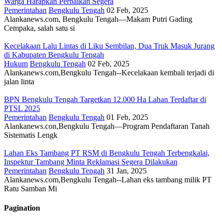
Warga Harapkan Perbaikan Segera
Pemerintahan
Bengkulu Tengah
02 Feb, 2025
Alankanews.com, Bengkulu Tengah—Makam Putri Gading
Cempaka, salah satu si
Kecelakaan Lalu Lintas di Liku Sembilan, Dua Truk Masuk Jurang
di Kabupaten Bengkulu Tengah
Hukum
Bengkulu Tengah
02 Feb, 2025
Alankanews.com,Bengkulu Tengah--Kecelakaan kembali terjadi di
jalan linta
BPN Bengkulu Tengah Targetkan 12.000 Ha Lahan Terdaftar di
PTSL 2025
Pemerintahan
Bengkulu Tengah
01 Feb, 2025
Alankanews.con,Bengkulu Tengah—Program Pendaftaran Tanah
Sistematis Lengk
Lahan Eks Tambang PT RSM di Bengkulu Tengah Terbengkalai,
Inspektur Tambang Minta Reklamasi Segera Dilakukan
Pemerintahan
Bengkulu Tengah
31 Jan, 2025
Alankanews.com,Bengkulu Tengah--Lahan eks tambang milik PT
Ratu Samban Mi
Pagination