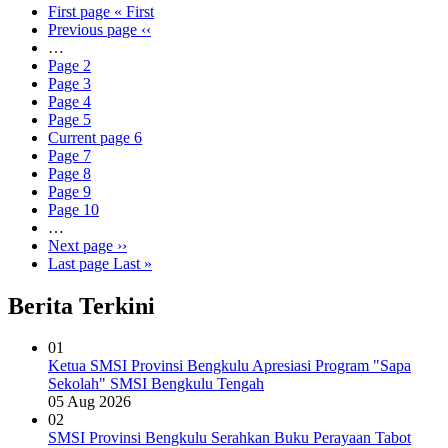
First page
« First
Previous page
‹‹
…
Page
2
Page
3
Page
4
Page
5
Current page
6
Page
7
Page
8
Page
9
Page
10
…
Next page
››
Last page
Last »
Berita Terkini
01
Ketua SMSI Provinsi Bengkulu Apresiasi Program "Sapa
Sekolah" SMSI Bengkulu Tengah
05 Aug 2026
02
SMSI Provinsi Bengkulu Serahkan Buku Perayaan Tabot