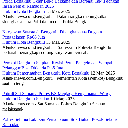
Polda Bengkulu Gelar Buka Bersama dan Berbagi Takjil dengan
Insan Pers di Ramadan 2025
Hukum
Kota Bengkulu
13 Mar, 2025
Alankanews.com,Bengkulu-- Dalam rangka meningkatkan
sinergitas antara Polri dan media, Polda Bengkul
Karyawan Swasta di Bengkulu Ditangkap atas Dugaan
Penggelapan Rp68 Juta
Hukum
Kota Bengkulu
13 Mar, 2025
Alankanews.com,Bengkulu -- Satreskrim Polresta Bengkulu
berhasil menangkap seorang karyawan perusaha
Pemkot Bengkulu Siapkan Revisi Perda Pengelolaan Sampah,
Pelanggar Bisa Didenda Rp5 Juta
Hukum
Pemerintahan
Bengkulu
Kota Bengkulu
12 Mar, 2025
Alankanews.com,Bengkulu-- Pemerintah Kota (Pemkot) Bengkulu
saat ini teng
Patroli Sat Samapta Polres BS Menjaga Kenyamanan Warga
Hukum
Bengkulu Selatan
10 Mar, 2025
Alankanews.com - Sat Samapta Polres Bengkulu Selatan
melaksanak
Polres Seluma Lakukan Pemantauan Stok Bahan Pokok Selama
Ramadan