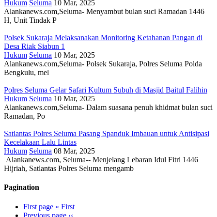
Hukum
Seluma
10 Mar, 2025
Alankanews.com,Seluma- Menyambut bulan suci Ramadan 1446
H, Unit Tindak P
Polsek Sukaraja Melaksanakan Monitoring Ketahanan Pangan di
Desa Riak Siabun 1
Hukum
Seluma
10 Mar, 2025
Alankanews.com,Seluma- Polsek Sukaraja, Polres Seluma Polda
Bengkulu, mel
Polres Seluma Gelar Safari Kultum Subuh di Masjid Baitul Falihin
Hukum
Seluma
10 Mar, 2025
Alankanews.com,Seluma- Dalam suasana penuh khidmat bulan suci
Ramadan, Po
Satlantas Polres Seluma Pasang Spanduk Imbauan untuk Antisipasi
Kecelakaan Lalu Lintas
Hukum
Seluma
08 Mar, 2025
Alankanews.com, Seluma-- Menjelang Lebaran Idul Fitri 1446
Hijriah, Satlantas Polres Seluma mengamb
Pagination
First page
« First
Previous page
‹‹