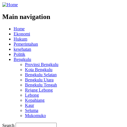
Main navigation
Home
Ekonomi
Hukum
Pemerintahan
kesehatan
Politik
Bengkulu
Provinsi Bengkulu
Kota Bengkulu
Bengkulu Selatan
Bengkulu Utara
Bengkulu Tengah
Rejang Lebong
Lebong
Kepahiang
Kaur
Seluma
Mukomuko
Search