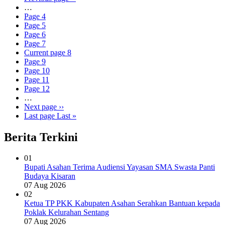
…
Page
4
Page
5
Page
6
Page
7
Current page
8
Page
9
Page
10
Page
11
Page
12
…
Next page
››
Last page
Last »
Berita Terkini
01
Bupati Asahan Terima Audiensi Yayasan SMA Swasta Panti
Budaya Kisaran
07 Aug 2026
02
Ketua TP PKK Kabupaten Asahan Serahkan Bantuan kepada
Poklak Kelurahan Sentang
07 Aug 2026