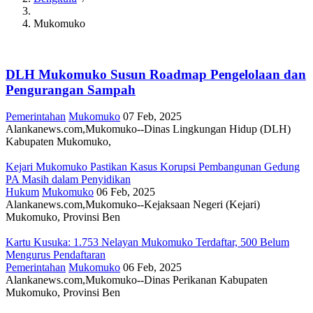
Breadcrumb
Mukomuko
DLH Mukomuko Susun Roadmap Pengelolaan dan
Pengurangan Sampah
Pemerintahan
Mukomuko
07 Feb, 2025
Alankanews.com,Mukomuko--Dinas Lingkungan Hidup (DLH)
Kabupaten Mukomuko,
Kejari Mukomuko Pastikan Kasus Korupsi Pembangunan Gedung
PA Masih dalam Penyidikan
Hukum
Mukomuko
06 Feb, 2025
Alankanews.com,Mukomuko--Kejaksaan Negeri (Kejari)
Mukomuko, Provinsi Ben
Kartu Kusuka: 1.753 Nelayan Mukomuko Terdaftar, 500 Belum
Mengurus Pendaftaran
Pemerintahan
Mukomuko
06 Feb, 2025
Alankanews.com,Mukomuko--Dinas Perikanan Kabupaten
Mukomuko, Provinsi Ben