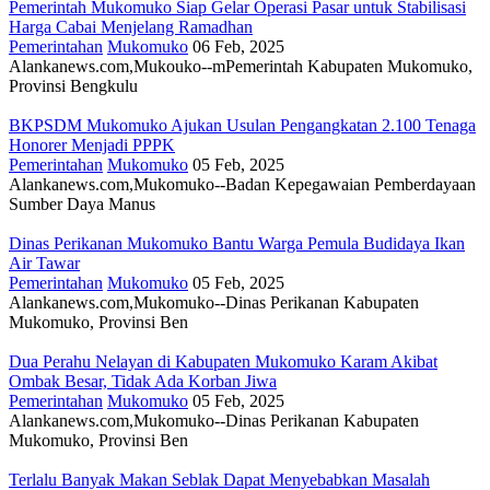
Pemerintah Mukomuko Siap Gelar Operasi Pasar untuk Stabilisasi
Harga Cabai Menjelang Ramadhan
Pemerintahan
Mukomuko
06 Feb, 2025
Alankanews.com,Mukouko--mPemerintah Kabupaten Mukomuko,
Provinsi Bengkulu
BKPSDM Mukomuko Ajukan Usulan Pengangkatan 2.100 Tenaga
Honorer Menjadi PPPK
Pemerintahan
Mukomuko
05 Feb, 2025
Alankanews.com,Mukomuko--Badan Kepegawaian Pemberdayaan
Sumber Daya Manus
Dinas Perikanan Mukomuko Bantu Warga Pemula Budidaya Ikan
Air Tawar
Pemerintahan
Mukomuko
05 Feb, 2025
Alankanews.com,Mukomuko--Dinas Perikanan Kabupaten
Mukomuko, Provinsi Ben
Dua Perahu Nelayan di Kabupaten Mukomuko Karam Akibat
Ombak Besar, Tidak Ada Korban Jiwa
Pemerintahan
Mukomuko
05 Feb, 2025
Alankanews.com,Mukomuko--Dinas Perikanan Kabupaten
Mukomuko, Provinsi Ben
Terlalu Banyak Makan Seblak Dapat Menyebabkan Masalah