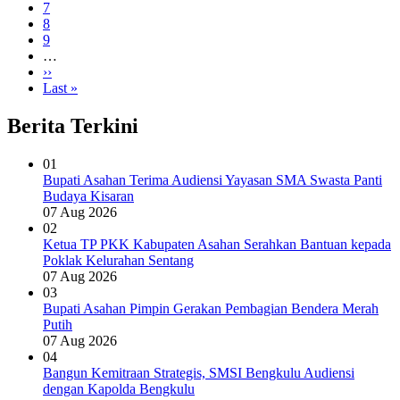
Page
7
Page
8
Page
9
…
Next
››
page
Last
Last »
page
Berita Terkini
01
Bupati Asahan Terima Audiensi Yayasan SMA Swasta Panti
Budaya Kisaran
07 Aug 2026
02
Ketua TP PKK Kabupaten Asahan Serahkan Bantuan kepada
Poklak Kelurahan Sentang
07 Aug 2026
03
Bupati Asahan Pimpin Gerakan Pembagian Bendera Merah
Putih
07 Aug 2026
04
Bangun Kemitraan Strategis, SMSI Bengkulu Audiensi
dengan Kapolda Bengkulu