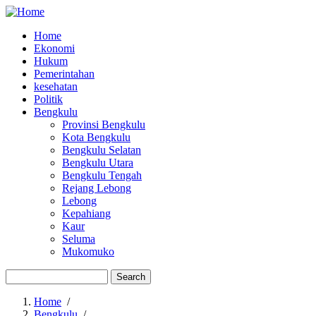
Home
Ekonomi
Main
Hukum
navigation
Pemerintahan
kesehatan
Politik
Bengkulu
Provinsi Bengkulu
Kota Bengkulu
Bengkulu Selatan
Bengkulu Utara
Bengkulu Tengah
Rejang Lebong
Lebong
Kepahiang
Kaur
Seluma
Mukomuko
Search
Home
/
Bengkulu
/