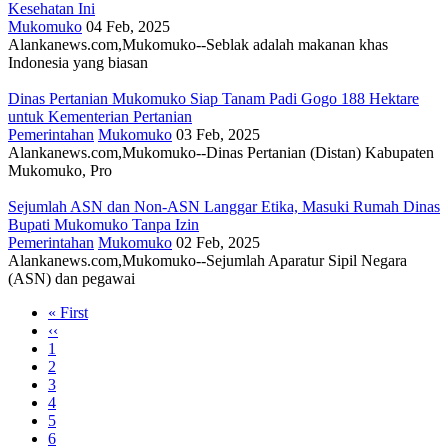
Kesehatan Ini
Mukomuko
04 Feb, 2025
Alankanews.com,Mukomuko--Seblak adalah makanan khas
Indonesia yang biasan
Dinas Pertanian Mukomuko Siap Tanam Padi Gogo 188 Hektare
untuk Kementerian Pertanian
Pemerintahan
Mukomuko
03 Feb, 2025
Alankanews.com,Mukomuko--Dinas Pertanian (Distan) Kabupaten
Mukomuko, Pro
Sejumlah ASN dan Non-ASN Langgar Etika, Masuki Rumah Dinas
Bupati Mukomuko Tanpa Izin
Pemerintahan
Mukomuko
02 Feb, 2025
Alankanews.com,Mukomuko--Sejumlah Aparatur Sipil Negara
(ASN) dan pegawai
First
« First
page
Previous
‹‹
Pagination
page
Page
1
Page
2
Page
3
Current
4
page
Page
5
Page
6